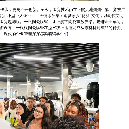
传承，更离不开创新。至今，陶瓷技术仍在上虞大地熠熠生辉，并被广
新”小型巨人企业——天健水务集团追梦家乡“瓷源”文化，以现代文明
陶瓷超滤膜。一根陶瓷膜管，让上虞古陶瓷重放异彩。走进企业车间，
密设备，一根根陶瓷膜管在流水线上迅速完成从原材料到成品的转变。
、现代的企业管理深深感染着留学生们。