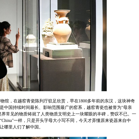
馆，在越窑青瓷陈列厅驻足欣赏，早在1800多年前的东汉，这块神奇
，是中国持续时间最长、影响范围最广的窑系，越窑青瓷也被誉为“母亲
然界常见的物质铸就了人类物质文明史上一块耀眼的丰碑，赞叹不已。一
文“China”一样，只是开头字母大小写不同，今天才弄懂原来瓷器来自中
让哪里人们了解中国。