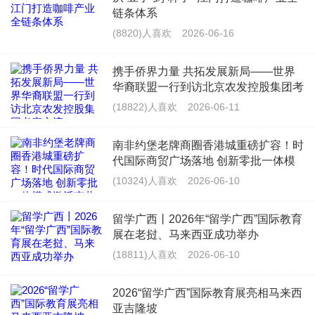
链条体系
(8820)人喜欢
2026-06-16
携手侨界力量 共拓发展新局——世界
华裔联盟一行到访北京农发控股集团考
察交流
(18822)人喜欢
2026-06-11
南非约堡老牌商圈香港城重磅扩容！时
代国际商贸广场落地 创新零批一体模
式激活南共体跨境商贸 拉动南非本土
(10324)人喜欢
2026-06-10
就业！
留学广西丨2026年“留学广西”国际教育
展在老挝、马来西亚成功举办
(18811)人喜欢
2026-06-10
2026“留学广西”国际教育展亮相马来西
亚吉隆坡