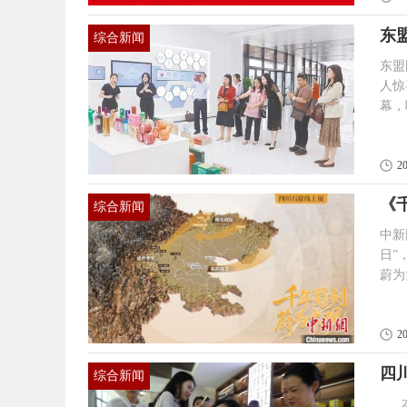
主办
东
综合新闻
东盟
人惊喜” 6月10日，2025侨都（江
幕，
表、
区、
2
《
综合新闻
中新
日”
蔚为
维建
不出户
规模
2
阕”
四
综合新闻
本网