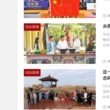
势，
12
分再
2
势，
央
努...
综合新闻
节目
餐四季》
古井
苦、
东篇
有“
2
瓜等.
这
综合新闻
念
5月
渐渐平
件英
碑的
2
民伸