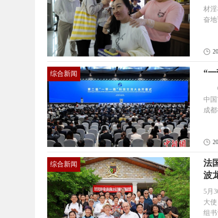
材淫
奋地
元。
直接
来，
2
中药
“
综合新闻
中新
中国
成都
作火
心要素上
路”
2
法
综合新闻
波
5月
大使
组书