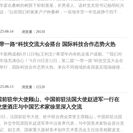
羊藿在桑树的树荫下郁郁葱葱，长势喜人。该村党支部书记杨明松兴
说：“以前我们村家家户户种桑树，一亩地辛苦一年也就挣个四千多
可自从三年前引进了淫羊藿，村民多了一笔收入，每亩地的年均收入
翻了一倍多！” 大坝苗族乡龙塘村是一个多民族聚居村落。近年
中药材淫羊藿的种植成为村里的主导产业之一。淫羊藿是一种喜阴的
025-06-14
浏览量：29110
材，种植在桑树下不仅不影响...
一带一路”科技交流大会搭台 国际科技合作态势火热
网成都6月12日电(王利文)“希望年内有机会落户成都。”“我们对
市场充满信心！”6月10日至12日，第二届“一带一路”科技交流大会在
举行，国际科技合作态势火热。来自不同领域的各国嘉宾现场碰撞合
花，大会搭建平台推动共建“一带一路”国家在科技、资本、人才等核
优势互补、互利共赢。 6月11日，四川成都，第二届“一带一
科技交流大会开幕，外国嘉宾在会...
025-06-13
浏览量：12126
国前驻华大使顾山、中国前驻法国大使赵进军一行在
龙堡酒庄与中国艺术家徐里深入交流
30日，法国前驻华大使、欧中联合商会荣誉主席顾山，中国前驻法国
、外交学院原院长赵进军率中法各界代表，与中国美术家协会原分党
记、副主席、国家重大题材美术创作艺术委员会主任徐里相聚波龙堡