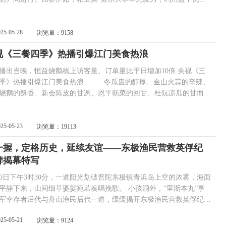
比分一路领先，广东工业大学奋力直追，利用精准远投，将比分追至
：14，官方暂停后，双方你来我往，广东工业大学继续利用远投，将比
追至18平。比赛进入白热化，帕亚莫·努尔大学依靠个人强打占尽优
025-05-28
浏览量：9158
广东工业大学不畏强敌，顽强地将比分又追至20平，随着帕亚莫·
视《三餐四季》热播引爆江门美食热浪
播出当晚，恒益烧鹅线上访客量、订单量比平日增加10倍 央视《三
热播引爆江门美食热浪 冬瓜盅的醇厚、金山火蒜的辛辣、
烧鹅的酥香、新会陈皮的甘冽、恩平簕菜的回甘、杜阮凉瓜的甘而不
台山青蟹的清甜……5月11日晚，大型美食文旅节目《三餐四季》广
在央视播出，让江门的灶台烟火升腾为全国观众关注的焦点。这座素
中国侨都”之称的城市，凭借古井烧鹅、新会陈皮、恩平簕菜、杜阮凉
025-05-23
浏览量：19113
..
一握，定格历史，延续友谊——东极渔民营救英俘纪
碑揭幕特写
20日下午3时30分，一道阳光划破普陀东极镇青浜岛上空的浓雾，海面
静下来，山间细草婆娑宛若奏唱挽歌。 小孩洞外，“里斯本丸”事
军幸存者后代与舟山渔民后代一道，缓缓揭开东极渔民营救英俘纪念
幕布。碑上镌刻的两只大手紧紧相握，一如83年前勇敢的舟山东极渔
025-05-21
浏览量：9124
手拉住了落水遇险的英军战俘。这座纪念碑碑体长4.5米、高1.8米、