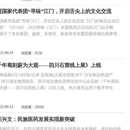
，中国文化人物杂志社承办，中...
盟国家代表团“寻味”江门，开启舌尖上的文化交流
国家代表团“寻味”江门，开启舌尖上的文化交流 “江门的食品企业让
门）东盟风情日活动在江门拉开帷
吸引了来自泰国、越南、菲律宾、新加坡等东盟国家驻穗总领事馆代
餐饮行业代表、华侨华人社团代表齐聚侨乡。嘉宾们走进重点产业园
食品企业、文旅项目，感受江门风土人情、品尝侨乡特色美食。 东
盟国家代表团参观蓬江区产业园。 江门美食获点...
025-06-19
浏览量：9150
千年蜀刻蔚为大观——四川石窟线上展》上线
网成都6月14日电(记者 岳依桐)正值全国第20个“文化和自然遗产
，四川省文物局指导、四川省文物交流和信息中心出品的《千年蜀刻
大观——四川石窟线上展》14日上线。本次展览运用了数字孪生、三
模、亿像素超高清图像等技术手段，展现四川重要石窟风采，观众足
就能欣赏到“活”起来的石窟艺术。 川渝石窟，以其分布之广泛、
之宏大、内容之丰富、雕刻之精美，被誉为“中国石窟艺术的下半
025-06-14
浏览量：29109
。据四川省石窟(含摩崖...
川兴文：民族医药发展实现新突破
讯|近日，在四川省宜宾市兴文县大坝苗族乡龙塘村，成片的中药