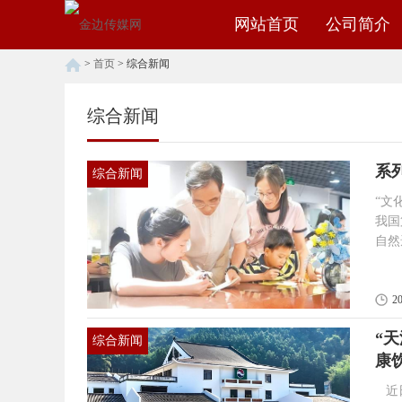
网站首页
公司简介
>
首页
>
综合新闻
综合新闻
系
综合新闻
“文化和
我国
自然
（潮
销活
统文
2
“
综合新闻
康
近日