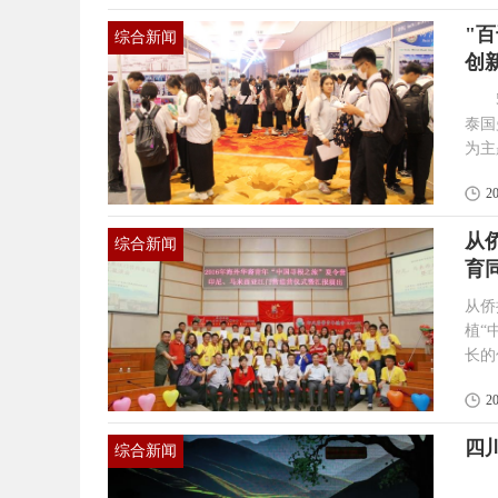
宽1
"
综合新闻
“其
创
5月
泰国
为主
学广西”新热潮
2
...
从
综合新闻
育
从侨批文化到
植“
长的
化的
2
以侨
越时空的交流之
四
综合新闻
力；
金边传媒网讯| 近日，第十二届巴人文化艺术节在四川省巴中市举