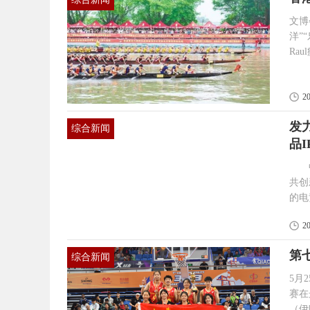
文博会，江
洋”
Ra
战…
下简
科技
2
赞...
发
综合新闻
品I
中新
共创
的电
产业
2
现场。 张浪 摄 
发布
第
综合新闻
5月
赛在舟山普陀
（伊