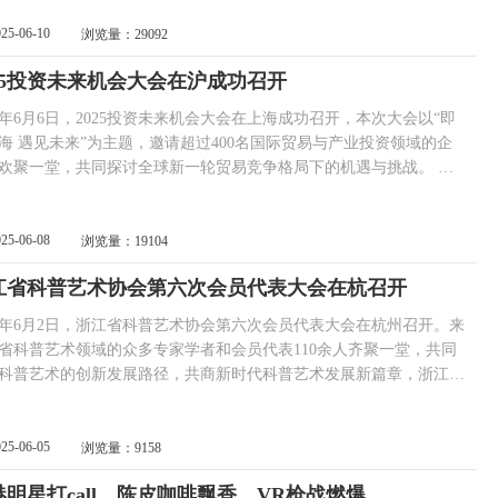
 中国文化人物主编 王保胜/摄影报道 法国前驻华大
025-06-10
浏览量：29092
欧中联合商会荣誉主席顾山与中国美术家协会原分党组书记、副主
国家重大题材美术创作艺术委员会主任徐里亲切交流 中国前驻法国
025投资未来机会大会在沪成功召开
、外交学院原院长赵进军与中国美术家协会原分党组书记、副主席、
重大题材美术创作艺术委员...
25年6月6日，2025投资未来机会大会在上海成功召开，本次大会以“即
海 遇见未来”为主题，邀请超过400名国际贸易与产业投资领域的企
欢聚一堂，共同探讨全球新一轮贸易竞争格局下的机遇与挑战。 大
上海市信息服务外包发展中心和“一带一路”信息产业发展联盟主办，
数字文化产业人才发展计划”工作委员会及中德产业与人才合作组织协
并得到了上海各地在沪企业（商会）联合会、各省市自治区和中央各
025-06-08
浏览量：19104
沪办事处经济合作协会、上海现...
江省科普艺术协会第六次会员代表大会在杭召开
25年6月2日，浙江省科普艺术协会第六次会员代表大会在杭州召开。来
省科普艺术领域的众多专家学者和会员代表110余人齐聚一堂，共同
科普艺术的创新发展路径，共商新时代科普艺术发展新篇章，浙江省
部相关领导出席会议。 大会在庄严的国歌声中拉开帷幕，会议
并审议通过了协会第五届理事会工作报告、财务报告，以无记名投票
通过了协会章程修订、会费标准及收取办法，选举产生了第六届理事
025-06-05
浏览量：9158
监事会成员。浙江理工大学丝绸博物馆馆长葛建纲当选新一届协会理
港明星打call、陈皮咖啡飘香、VR枪战燃爆……
事长。 新一届理事会理事长葛...