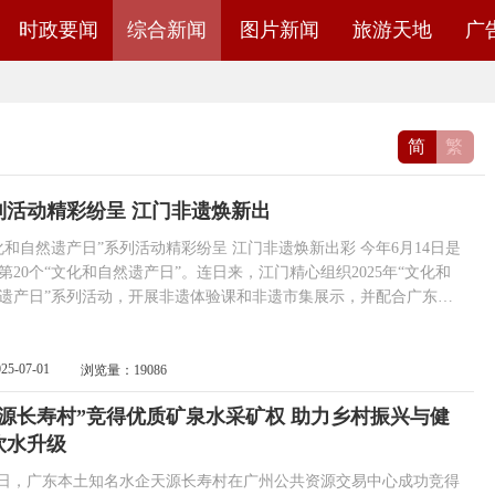
时政要闻
综合新闻
图片新闻
旅游天地
广
简
繁
列活动精彩纷呈 江门非遗焕新出
自然遗产日”系列活动精彩纷呈 江门非遗焕新出彩 今年6月14日是
第20个“文化和自然遗产日”。连日来，江门精心组织2025年“文化和
遗产日”系列活动，开展非遗体验课和非遗市集展示，并配合广东
州）主会场推送非遗项目参与广东省第六届非遗购物节的现场展示展
动、广东非遗云上市集及总直播间活动，进一步传承弘扬中华优秀传
化，集中展示江门非物质文化遗产保护成果，提高市民群众对非物质
025-07-01
浏览量：19086
文化遗产的保护意识。 图...
天源长寿村”竞得优质矿泉水采矿权 助力乡村振兴与健
饮水升级
，广东本土知名水企天源长寿村在广州公共资源交易中心成功竞得