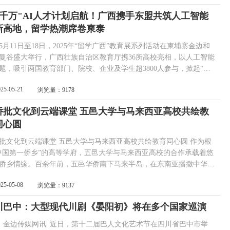
.7米，重约1吨，整体以铜铸造，上刻“大爱无疆，海岳留芳”铭文。
百千万"AI人才计划启航！广西携手东盟共筑人工智能
中一只手，或许正是我父...
新高地，留学热潮席卷柬泰
11日至18日，2025年“留学广西”教育展系列活动在柬埔寨金边和
曼谷盛大举行，广西壮族自治区教育厅携36所高校亮相，以人工智能
题，吸引两国教育部门、院校、企业及学生超3800人参与，掀起“留
。 柬埔寨论坛 聚焦人工智能，广西展示教育实力
025-05-21
浏览量：9178
侨批文化到云端课堂 五邑大学与马来西亚高校共绘教
同心圆
云端课堂 五邑大学与马来西亚高校共绘教育同心圆 作为根
中国第一侨乡”的高等学府，五邑大学与马来西亚高校的合作承载着悠
侨乡情缘。百余年前，五邑华侨南下马来半岛，在东南亚播撒中华文
种子，一封封侨批成为联系游子与亲人的重要纽带。如今，五邑大学
025-05-08
浏览量：9137
为桥、以教育为媒，在粤港澳大湾区与东南亚国家之间架起了一座跨
桥。 一边以“侨”为纽带，串联粤港澳大湾区的创新活
川巴中：大型现代川剧《晏阳初》将在多个国家巡演
另一边以“教”为桥梁，铺就&ldquo...