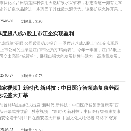
市从化区吕田镇莲麻村饮用天然矿泉水采矿权，标志着这一拥有近30
史的矿泉水品牌进一步巩固了其优质水源优势。该采矿权允许开采20
将为天源长寿村从化新厂提供稳定、高品质的专致矿泉水源的有力保
025-06-30
浏览量：9190
力乡村振兴与健康饮水事业发展。 ■天源长寿村从化水厂周围一
良好的生态环境 罕有水源，成就健康好水 天源长寿村从
季度超八成A股上市江企实现盈利
厂位于流溪河...
“成绩单”亮眼 公司质量稳步提升 一季度超八成A股上市江企实现盈
司交出亮眼“成绩单”，展现出强大的发展韧性与活力，高质量发展动
计，今年一季度，江门16家A股上市公司合计实
业收入179.26亿元，总利润为8.81亿元。其中，13家企业实现盈利，
超八成；9家企业净利润同比增长，...
025-06-27
浏览量：9178
独家视频】新时代 新科技：中日医疗智领康复康养西
论坛盛大开幕
前首相鸠山由纪夫出席“新时代 新科技：中日医疗智领康复康养”西
致辞 独家视频：“新时代 新科技：中日医疗智领康复康
论坛于6月11日在西安盛大开幕 中国文化人物记者 马将平 张东立
鹏 东京分社记者 张川/摄影报道 “新时代 新科技：中日医疗智领
025-06-25
浏览量：9158
康养”西安论坛由中国食品药品企业质量安全促进会、西安国医医院