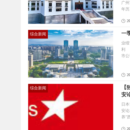
广州
年历
年，
2
障，助
直保持着着
一
综合新闻
化水
业绩
利 上市公司的业绩是江门市经济的“晴雨表”。今年一季度，江门A股上
市公
能持续释放。 据记者统
现营
占比
2
【
综合新闻
安
日本
安论坛开幕式并
养”西安
苏晴 李
2
康复