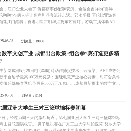
门企业太会了 侨都蔡李佛醒狮表演、全运会吉祥物“喜洋
“乐融融”布偶人等让客商和游客流连忘返。郭永乐摄 哥伦比亚游客
ul痴迷江门醒狮，香港明星古明华点赞东艺宫灯，游戏主播体验AR枪
…5月22日，第二十一届中国（深圳）国际文化产业博览交易会（以
称“文博会”）在深圳国际会展中心启幕，江门组织70家企业携非遗、
、文创等多元成果亮相，吸引了海内外客商的目光。 外国客商点
025-06-03
浏览量：19080
力数字文创产业 成都出台政策“组合拳”冀打造更多精
P
网成都5月29日电 (单鹏)对动作捕捉技术、云渲染、AI生成等公
新平台给予最高100万元奖励；围绕电竞产业核心要素，对符合条件
竞俱乐部每赛季给予最高300万元奖励……成都最新推出的数字文创
系列扶持政策，展现了成都发力数字文创产业的决心。 新闻发布会
025-05-30
浏览量：9191
29日，成都市人民政府新闻办公室在成都举行新闻
会，介绍了成都市推动数字文创产业高质量发展系列扶持政策的相关
七届亚洲大学生三对三篮球锦标赛闭幕
情况。 据了解，这组系列扶持政策包括《成都市促...
25日，经过为期三天的激烈角逐，第七届亚洲大学生三对三篮球锦标
圆满收官。 男子组决赛在广东工业大学与帕亚莫·努尔大学
朗）间进行。比赛伊始，帕亚莫·努尔大学率先发力，利用篮下优